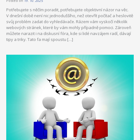
Posted on
19. 10. 2025
Potřebujete s něčím poradit, potřebujete objektivní názor na věc.
V dnešní době není nic jednoduššího, než otevřít počítač a heslovitě
svůj problém zadat do vyhledávače. Rázem vám vyskočí několik
webových stránek, které by vám mohly případně pomoci. Zároveň
můžete narazit i na diskusní fóra, kde si lidé navzájem radí, dávají
tipy a triky. Tato fa mají spoustu […]