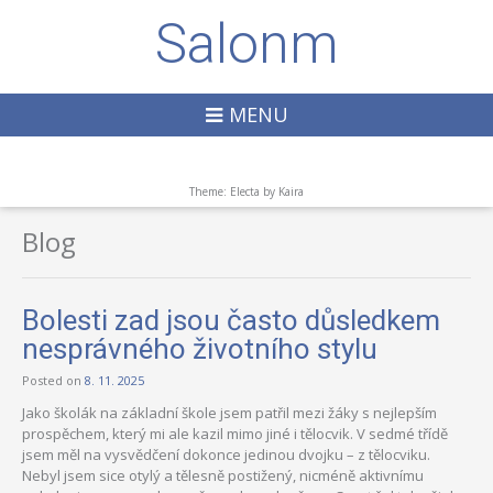
Salonm
MENU
Theme: Electa by
Kaira
Blog
Bolesti zad jsou často důsledkem
nesprávného životního stylu
Posted on
8. 11. 2025
Jako školák na základní škole jsem patřil mezi žáky s nejlepším
prospěchem, který mi ale kazil mimo jiné i tělocvik. V sedmé třídě
jsem měl na vysvědčení dokonce jedinou dvojku – z tělocviku.
Nebyl jsem sice otylý a tělesně postižený, nicméně aktivnímu