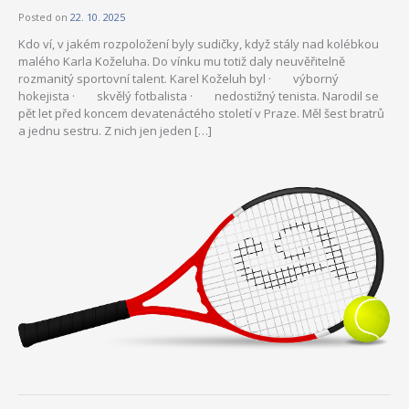
Posted on
22. 10. 2025
Kdo ví, v jakém rozpoložení byly sudičky, když stály nad kolébkou
malého Karla Koželuha. Do vínku mu totiž daly neuvěřitelně
rozmanitý sportovní talent. Karel Koželuh byl · výborný
hokejista · skvělý fotbalista · nedostižný tenista. Narodil se
pět let před koncem devatenáctého století v Praze. Měl šest bratrů
a jednu sestru. Z nich jen jeden […]