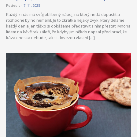
Posted on
7. 11. 2025
Každý z nás má svůj oblíbený nápoj, na který nedá dopustit a
rozhodně by ho neměnil. Je to zkrátka nějaký zvyk, který děláme
každý den a jen těžko si dokážeme představit s ním přestat. Mnoha
lidem na kávě tak záleží, že kdyby jim někdo napsal před prací, že
káva dneska nebude, tak si dovezou vlastní […]