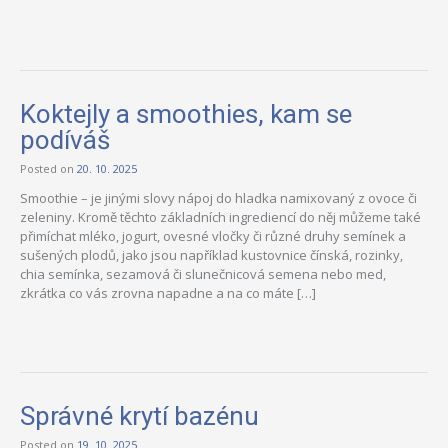
Koktejly a smoothies, kam se
podíváš
Posted on
20. 10. 2025
Smoothie – je jinými slovy nápoj do hladka namixovaný z ovoce či
zeleniny. Kromě těchto základních ingrediencí do něj můžeme také
přimíchat mléko, jogurt, ovesné vločky či různé druhy semínek a
sušených plodů, jako jsou například kustovnice čínská, rozinky,
chia semínka, sezamová či slunečnicová semena nebo med,
zkrátka co vás zrovna napadne a na co máte […]
Správné krytí bazénu
Posted on
19. 10. 2025