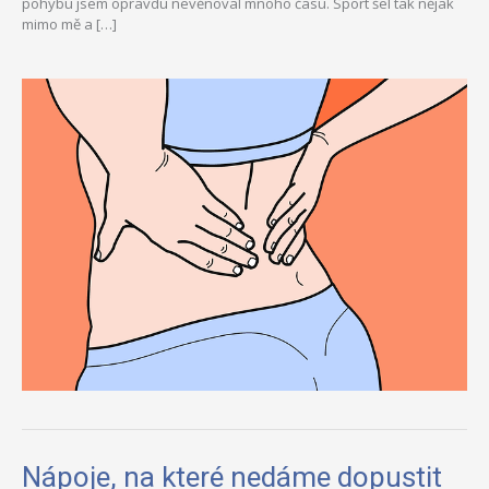
pohybu jsem opravdu nevěnoval mnoho času. Sport šel tak nějak
mimo mě a […]
Nápoje, na které nedáme dopustit