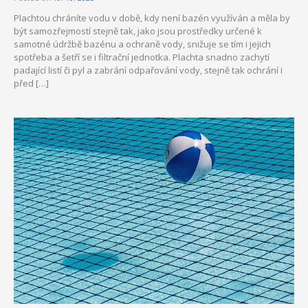
Plachtou chráníte vodu v době, kdy není bazén využíván a měla by
být samozřejmostí stejně tak, jako jsou prostředky určené k
samotné údržbě bazénu a ochraně vody, snižuje se tím i jejich
spotřeba a šetří se i filtrační jednotka. Plachta snadno zachytí
padající listí či pyl a zabrání odpařování vody, stejně tak ochrání i
před […]