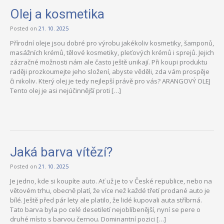
Olej a kosmetika
Posted on
21. 10. 2025
Přírodní oleje jsou dobré pro výrobu jakékoliv kosmetiky, šamponů,
masážních krémů, tělové kosmetiky, pleťových krémů i sprejů. Jejich
zázračné možnosti nám ale často ještě unikají. Při koupi produktu
raději prozkoumejte jeho složení, abyste věděli, zda vám prospěje
či nikoliv. Který olej je tedy nejlepší právě pro vás? ARANGOVÝ OLEJ
Tento olej je asi nejúčinnější proti […]
Jaká barva vítězí?
Posted on
21. 10. 2025
Je jedno, kde si koupíte auto. Ať už je to v České republice, nebo na
větovém trhu, obecně platí, že více než každé třetí prodané auto je
bílé. Ještě před pár lety ale platilo, že lidé kupovali auta stříbrná.
Tato barva byla po celé desetiletí nejoblíbenější, nyní se pere o
druhé místo s barvou černou. Dominantní pozici […]