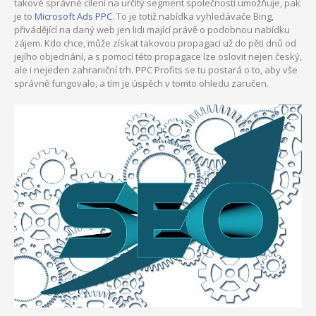
takové správné cílení na určitý segment společnosti umožňuje, pak
je to
Microsoft Ads PPC
. To je totiž nabídka vyhledávače Bing,
přivádějící na daný web jen lidi mající právě o podobnou nabídku
zájem.
Kdo chce, může získat takovou propagaci už do pěti dnů od
jejího objednání, a s pomocí této propagace lze oslovit nejen český,
ale i nejeden zahraniční trh. PPC Profits se tu postará o to, aby vše
správně fungovalo, a tím je úspěch v tomto ohledu zaručen.