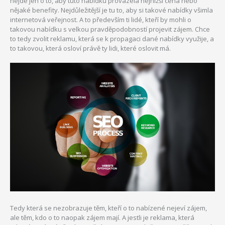
nejde jen o to, aby tuto nabídku provázela nejnižší cena nebo
nějaké benefity. Nejdůležitější je tu to, aby si takové nabídky všimla
internetová veřejnost. A to především ti lidé, kteří by mohli o
takovou nabídku s velkou pravděpodobností projevit zájem.
Chce
to tedy zvolit reklamu, která se k propagaci dané nabídky využije, a
to takovou, která osloví právě ty lidi, které oslovit má.
Tedy která se nezobrazuje těm, kteří o to nabízené nejeví zájem,
ale těm, kdo o to naopak zájem mají. A jestli je reklama, která