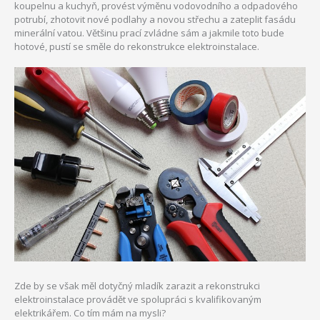
koupelnu a kuchyň, provést výměnu vodovodního a odpadového
potrubí, zhotovit nové podlahy a novou střechu a zateplit fasádu
minerální vatou. Většinu prací zvládne sám a jakmile toto bude
hotové, pustí se směle do rekonstrukce elektroinstalace.
Zde by se však měl dotyčný mladík zarazit a rekonstrukci
elektroinstalace provádět ve spolupráci s kvalifikovaným
elektrikářem. Co tím mám na mysli?