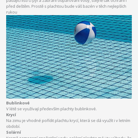
padající listí či pyl a zabrání odpařování vody, stejně tak ochrání i
před deštěm. Prostě s plachtou bude váš bazén v těch nejlepších
rukou
Bublinkové
V létě se využívají především plachty bublinkové.
Krycí
Na zimu je vhodné pořídit plachtu krycí, která se dá využít i v letním
období.
Solární