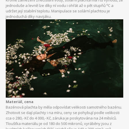
Kromě zamezení znečistění vody, solární plachta má i tu výhodu, že
o
jednoduše a levně lze díky ní vodu i ohřát až o pět stupňů
C a
udržet její stabilní teplotu. Manipulace se solární plachtou je
jednoduchá díky navijáku.
Materiál, cena
Bazénová plachta by měla odpovídat velikosti samotného bazénu.
Zhotovit se dají plachty i na míru, ceny se pohybují podle velikosti
cca o 280,- Kč do 4 000,- Kč, záruka je poskytována na 24 měsíců.
Tloušťka materiálu je od 180 do 500 mikronů, vyráběny jsou z
kvalitních kašírovaných fólií, jejichž síla je 140 a 200 g/m2, což