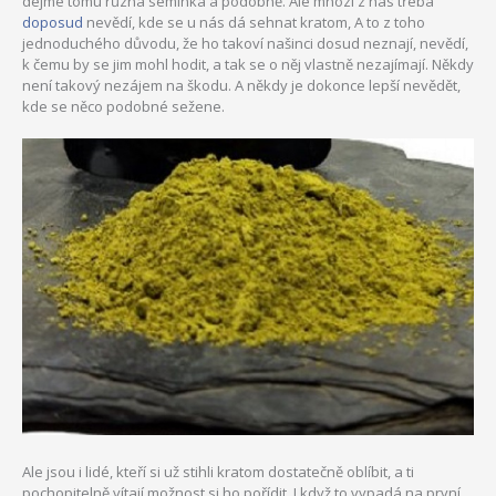
dejme tomu různá semínka a podobně. Ale mnozí z nás třeba
doposud
nevědí, kde se u nás dá sehnat kratom, A to z toho
jednoduchého důvodu, že ho takoví našinci dosud neznají, nevědí,
k čemu by se jim mohl hodit, a tak se o něj vlastně nezajímají.
Někdy
není takový nezájem na škodu. A někdy je dokonce lepší nevědět,
kde se něco podobné sežene.
Ale jsou i lidé, kteří si už stihli kratom dostatečně oblíbit, a ti
pochopitelně vítají možnost si ho pořídit. I když to vypadá na první